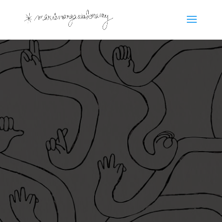
ARTISTE MÉDIAT
Artiste médiatrice,
Marie-Margaux
Bonamy
développe une pratique
artistique centrée sur l’exploration des
relations entre l’individu et son
environnement, qu’il soit social,
culturel, politique ou architectural. Elle