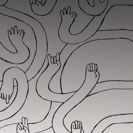
► Chargée de médiation,
communication et accueil des publics à
la Maison des arts Agnès-Varda et
artothèque de Grand Quevilly (76)
► Médiatrice indépendante pour le
Centre d’Art Contemporain de la
Matmut à Saint-Pierre de
Varengeville (76)
► Artiste médiatrice
► Membre du collège artiste-auteurice
& groupe métier médiation du réseau
RN13BIS
► Adhérente SNAP CGT
► Formée aux Droits culturels, sensible
aux questions d’accessibilité et
d’inclusivité des personnes dans les
milieux culturels.