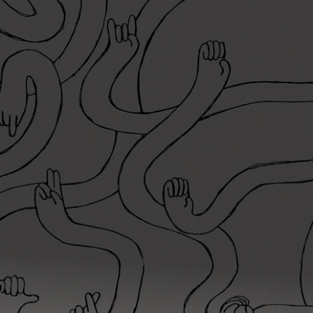
interroge la manière dont nous
habitons, construisons et
expérimentons le monde.
Elle
considère l’expérience artistique
comme un outil fait pour rassembler et
faire communauté.
Actualité